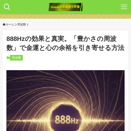
ホーム
周波数
888Hzの効果と真実。「豊かさの周波
数」で金運と心の余裕を引き寄せる方法
周波数