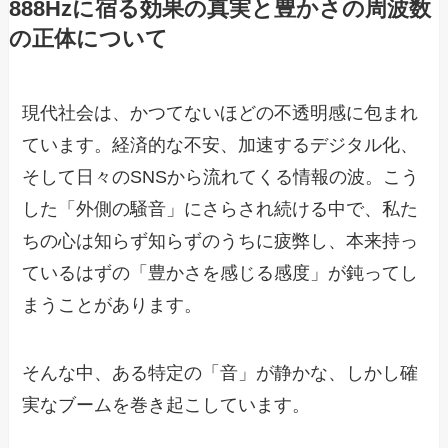
888Hzに宿る効果の真実と豊かさの周波数
の正体について
現代社会は、かつてないほどの不透明感に包まれ
ています。経済的な不安、加速するデジタル化、
そして日々のSNSから流れてくる情報の波。こう
した「外側の騒音」にさらされ続ける中で、私た
ちの心は知らず知らずのうちに疲弊し、本来持っ
ているはずの「豊かさを感じる感度」が鈍ってし
まうことがあります。
そんな中、ある特定の「音」が静かな、しかし確
実なブームを巻き起こしています。