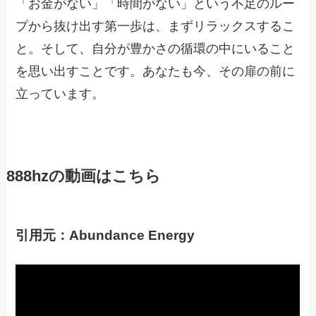
「お金がない」「時間がない」という不足のルー
プから抜け出す第一歩は、まずリラックスするこ
と。そして、自分が豊かさの循環の中にいること
を思い出すことです。あなたも今、その扉の前に
立っています。
888hzの動画はこちら
引用元：Abundance Energy