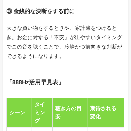
③ 金銭的な決断をする前に
大きな買い物をするときや、家計簿をつけると
き。お金に対する「不安」が出やすいタイミング
でこの音を聴くことで、冷静かつ前向きな判断が
できるようになります。
「888Hz活用早見表」
タイ
聴き方の目
期待される
シーン
ミン
安
変化
グ