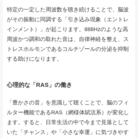
特定の一定した周波数を聴き続けることで、脳波
がその振動に同調する「引き込み現象（エントレ
インメント）」が起こります。888Hzのような高
周波かつ調和の取れた音は、自律神経を整え、ス
トレスホルモンであるコルチゾールの分泌を抑制
する助けになります。
心理的な「RAS」の働き
「豊かさの音」を意識して聴くことで、脳のフィ
ルター機能であるRAS（網様体賦活系）が変化し
ます。すると、日常生活の中で今まで見落として
いた「チャンス」や「小さな幸運」に気づきやす