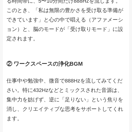
る時間帯に、5〜10分間だけ888Hzを流します。
このとき、「私は無限の豊かさを受け取る準備が
できています」と心の中で唱える（アファメーシ
ョン）と、脳のモードが「受け取りモード」に設
定されます。
② ワークスペースの浄化BGM
仕事中や勉強中、微音で888Hzを流してみてくだ
さい。特に432Hzなどとミックスされた音源は、
集中力を妨げず、逆に「足りない」という焦りを
消し、クリエイティブな思考をサポートしてくれ
ます。