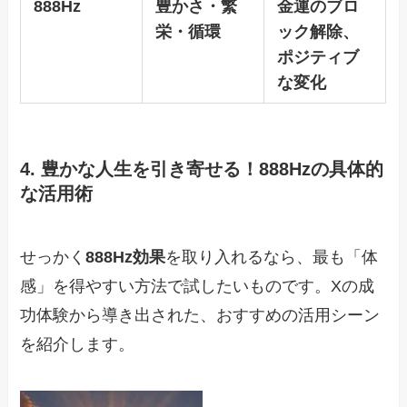
888Hz
豊かさ・繁
金運のブロ
栄・循環
ック解除、
ポジティブ
な変化
4. 豊かな人生を引き寄せる！888Hzの具体的
な活用術
せっかく
888Hz効果
を取り入れるなら、最も「体
感」を得やすい方法で試したいものです。Xの成
功体験から導き出された、おすすめの活用シーン
を紹介します。