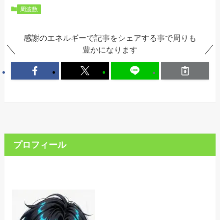
周波数
感謝のエネルギーで記事をシェアする事で周りも
豊かになります
プロフィール