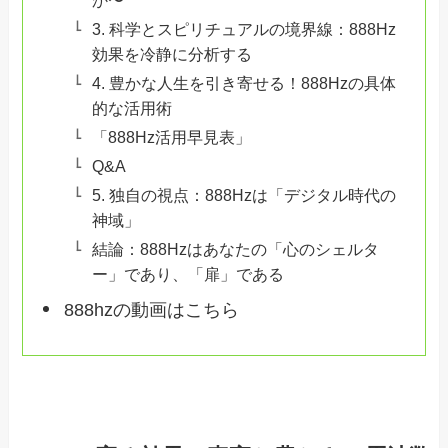
3. 科学とスピリチュアルの境界線：888Hz
効果を冷静に分析する
4. 豊かな人生を引き寄せる！888Hzの具体
的な活用術
「888Hz活用早見表」
Q&A
5. 独自の視点：888Hzは「デジタル時代の
神域」
結論：888Hzはあなたの「心のシェルタ
ー」であり、「扉」である
888hzの動画はこちら