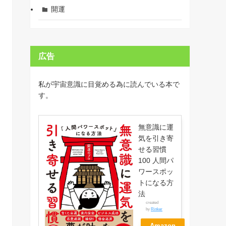
開運
広告
私が宇宙意識に目覚める為に読んでいる本で
す。
無意識に運
気を引き寄
せる習慣
100 人間パ
ワースポッ
トになる方
法
created
by
Rinker
Amazon