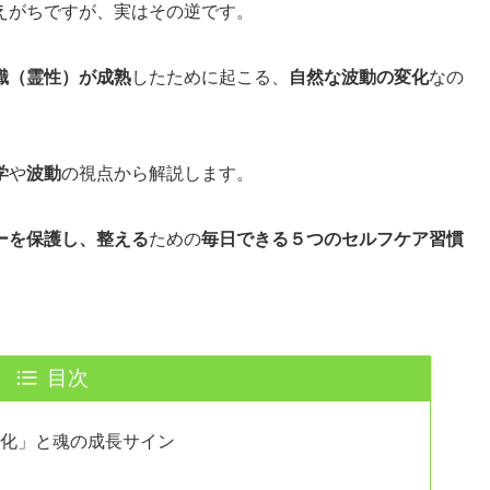
えがちですが、実はその逆です。
識（霊性）が成熟
したために起こる、
自然な波動の変化
なの
学
や
波動
の視点から解説します。
ーを保護し、整える
ための
毎日できる５つのセルフケア習慣
目次
変化」と魂の成長サイン