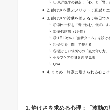
〇 東洋医学の視点：「心」と「腎」
2. 静けさを選ぶメリット：直感と
3. 静けさで波動を整える：毎日で
① 朝の一杯を「音で飲む」儀式にす
② 静観瞑想（3分間）
③ 1日10分の「無音タイム」を設け
④ 会話を「間」で整える
⑤ 騒がしい場所での「氣の守り方」
セルフケア習慣５選 早見表
Q&A
4. まとめ 静寂に耐えられる心こ
1. 静けさを求める心理：「波動