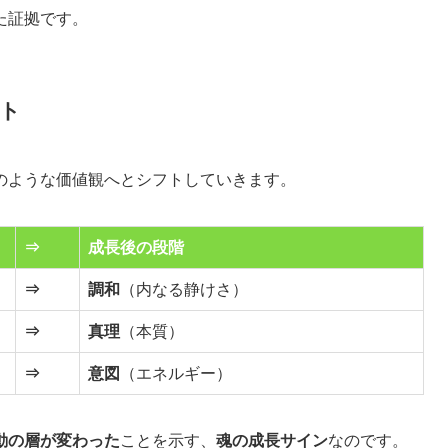
た証拠です。
フト
のような価値観へとシフトしていきます。
⇒
成長後の段階
⇒
調和
（内なる静けさ）
⇒
真理
（本質）
⇒
意図
（エネルギー）
動の層が変わった
ことを示す、
魂の成長サイン
なのです。