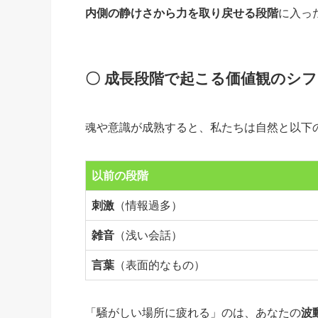
内側の静けさから力を取り戻せる段階
に入っ
〇 成長段階で起こる価値観のシ
魂や意識が成熟すると、私たちは自然と以下
以前の段階
刺激
（情報過多）
雑音
（浅い会話）
言葉
（表面的なもの）
「騒がしい場所に疲れる」のは、あなたの
波