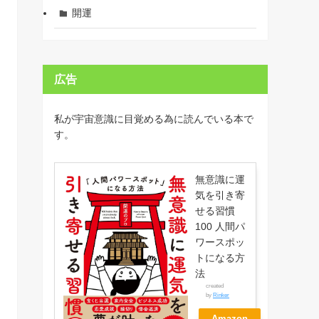
開運
広告
私が宇宙意識に目覚める為に読んでいる本で
す。
無意識に運
気を引き寄
せる習慣
100 人間パ
ワースポッ
トになる方
法
created
by
Rinker
Amazon