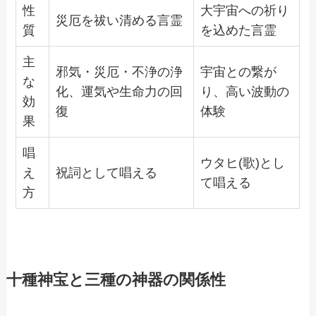
性
大宇宙への祈り
災厄を祓い清める言霊
質
を込めた言霊
主
邪気・災厄・不浄の浄
宇宙との繋が
な
化、運気や生命力の回
り、高い波動の
効
復
体験
果
唱
ウタヒ(歌)とし
え
祝詞として唱える
て唱える
方
十種神宝と三種の神器の関係性