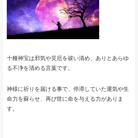
十種神宝は邪気や災厄を祓い清め、ありとあらゆ
る不浄を清める言葉です。
神様に祈りを届ける事で、停滞していた運気や生
命力を蘇らせ、再び世に命を与える力がありま
す。