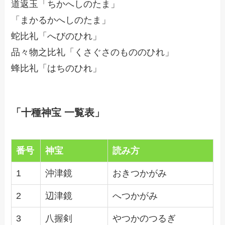
道返玉「ちかへしのたま」
「まかるかへしのたま」
蛇比礼「へびのひれ」
品々物之比礼「くさぐさのもののひれ」
蜂比礼「はちのひれ」
「十種神宝 一覧表」
番号
神宝
読み方
1
沖津鏡
おきつかがみ
2
辺津鏡
へつかがみ
3
八握剣
やつかのつるぎ