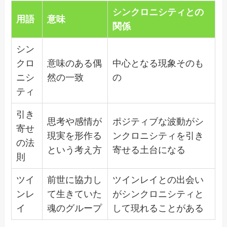
シンクロニシティとの
用語
意味
関係
シン
クロ
意味のある偶
中心となる現象そのも
ニシ
然の一致
の
ティ
引き
思考や感情が
ポジティブな波動がシ
寄せ
現実を形作る
ンクロニシティを引き
の法
という考え方
寄せる土台になる
則
ツイ
前世に協力し
ツインレイとの出会い
ンレ
て生きていた
がシンクロニシティと
イ
魂のグループ
して現れることがある