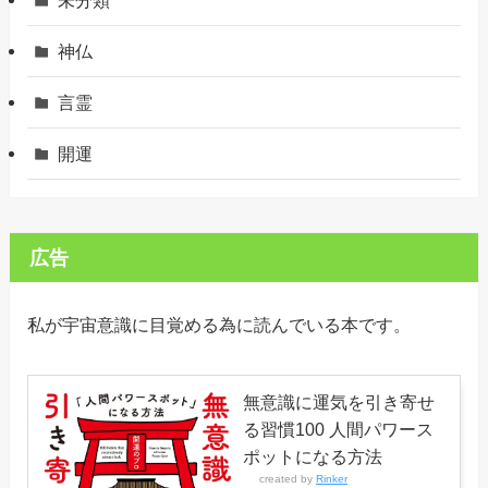
神仏
言霊
開運
広告
私が宇宙意識に目覚める為に読んでいる本です。
無意識に運気を引き寄せ
る習慣100 人間パワース
ポットになる方法
created by
Rinker